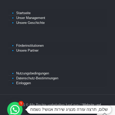
Startseite
Unser Management
Unsere Geschichte
Förderinstitutionen
Unsere Partner
Nutzungsbedingungen
Datenschutz-Bestimmungen
Einloggen
1
© 2021 © Alle Rechte vorbehalten fund guru |
Website und
שלום, תרצה עזרה מנציג שירות אנושי? נשמח
Entwicklung durch
Avihay