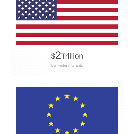
2
$
Trillion
US Federal Grants