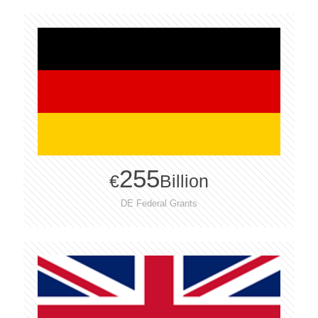
255
€
Billion
DE Federal Grants