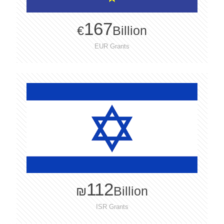
167
€
Billion
EUR Grants
112
₪
Billion
ISR Grants