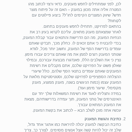
לכן, לפני שמתחילים לחפש מענקים, כדאי ורצוי לכתוב מהו
המטרה אליה אתה מכוון במענק – האם זה על פיתוח מוצר
חדש? שיווק המוצרים הקיימים לחו"ל? ביצוע פיילוטים עם
לקוחות?
בהתאם לפרויקט, תתחילו לחפש מענקים בתחום.
לאחר שמצאתם מענק מתאים, עליכם לקרוא בעיון רב את
הנחיות המענק, מה הם הדרישות והתנאים עבור קבלת המענק,
בכדי להבטיח כי אתם זכאים לו. כחלק מכך, תבדקו שאתם
עומדים בדרישות הסף של המענק, וחשוב יותר מכל, לוודא
שנותני המענק רוצים לממן את מה שאתם צריכים עבורו מימון.
נציין כי את השלבים הללו, פאנדגורו מבצעת עבורכם, ובמילוי
שאלון פשוט על הפרויקט שלכם, אתם מקבלים את רשימת
המענקים שאתם עומדים בתנאי הסף שלהם, כולל שיעורי
ההצלחה הספציפיים לפרויקט שלכם, וסטטיסטיקות מלאות על
המענק עצמו (כמות הניגשים בשנה, מענק ממוצע, מענק
מקסימלי, שיעור מימון ועוד).
במידה ותצליחו לאגד את רשימת המשאלות שלך יחד עם
האינטרסים של נותני המענק, תוך עמידה בדרישותיהם, מצאת
את המענק המתאים עבורך.
עכשיו אתה מוכן לשלב הבא – לכתוב את בקשת המענק.
כתיבת והגשת המענק
כתיבת הבקשה למענק יכולה להיראות כמו אתגר אחד גדול,
שלב זה יכול להיות קשה אצל אנשים מסוימים. לצורך כך, צריך