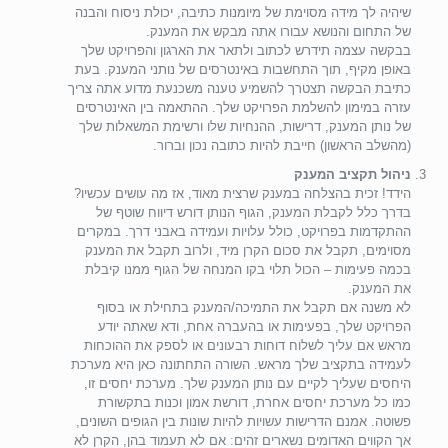
שיהיה לך מידה מסוימת של מיומנות כתיבה, יכולת ניסוח והבנה
של התחום והנושא עבורו אתה מבקש את המענק.
בבקשה עצמה תידרש לכתוב ולתאר את הארגון והפרויקט שלך
באופן מקיף, תוך התחשבות באינטרסים של נותני המענק. בעת
כתיבת הבקשה תצטרך להשמיע טענה משכנעת מדוע אתה צריך
עזרה במימון להשלמת הפרויקט שלך. ההתאמה בין האינטרסים
של נותן המענק, דרישות, ההנחיות שלו ורשימת המשאלות שלך
(מהשלב הראשון) חייבת להיות כתובה נכון וברור.
ניהול תקציב המענק
הידד! זכית בהצלחה במענק שרצית מאוד, אז מה עושים עכשיו?
בדרך כלל לקבלת המענק, הגוף הנותן דורש דיווח שוטף של
ההתקדמות בפרויקט, כולל עלויות ועמידה באבני דרך. במקרים
מסוימים, תקבל את סכום הקרן מיד, ולרוב תקבל את המענק
בכמה פעימות – הכול תלוי בקו המנחה של הגוף ממנו קיבלת
את המענק.
לא משנה אם תקבל את התמיכה/המענק בתחילת או בסוף
הפרויקט שלך, בפעימות או בהעברה אחת, ודא שאתה יודע
מראש אם עליך לשלוח דוחות רבעונים או לספק את ההוכחות
לעמידה בתקציב שלך מראש. השורה התחתונה כאן היא מערכת
היחסים שעליך לקיים עם נותן המענק שלך. מערכת יחסים זו,
כמו כל מערכת יחסים אחרת, דורשת אמון וכנות בתקשורת
פשוטה. אמנם הדרישות עשויות להיות שונות בין הגופים השונים,
אך הקווים האדומים נשארים זהים: אם לא תעמוד בהן, הקרן לא